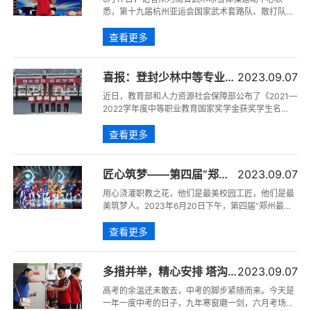
悉，第十九届杭州亚运会国家武术套路队、散打队
2023年选拔赛，当日在北京房山落下帷幕。少林中
查看更多
专毕业生李玥瑶表现优异，以绝对实力斩获散打女子
52公斤级冠军，并以2022年、2023年共计五次选拔
赛总积分第一的优异成绩，强势斩获第十九届杭州亚
运会“门票。
喜报：登封少林中等专业学
2023.09.07
校7名同学获得国家奖学金
近日，教育部和人力资源社会保障部公布了《2021—
2022学年度中等职业教育国家奖学金获奖学生名
单》，登封少林中等专业学校丁子昂等7名同学获得
查看更多
国家奖学金，每人奖励6000元，恭喜获得国家奖学
金的同学，为他们点赞！
匠心筑梦——第四届“郑州
2023.09.07
最美校园工匠”发布仪式举
用心浇灌职教之花，他们是最美校园工匠，他们是最
行
美筑梦人。2023年6月20日下午，第四届“郑州最美
校园工匠”发布仪式在郑州教育电视台演播厅举行，
查看更多
11名师生获评第四届“郑州最美校园工匠”。郑州市教
育局党组书记、局长王丽娟，郑州市教育局副局长葛
飞等出席活动。
多措并举，精心安排 塔沟
2023.09.07
集团全力保障8056名学生
高考的余温还未散去，中考的脚步紧随而来。今天是
顺利参加中招考试
一年一度中考的日子，九年寒窗磨一剑，六月考场试