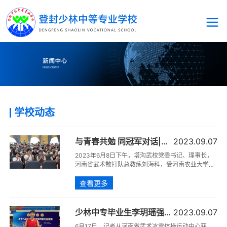
学校动态
与青春共勉 同冠军对话|河
2023.09.07
南省散打队总教练刘海科应
2023年6月8日下午，塔沟武校党委书记、理事长，
邀到河南农大作专题讲座
河南省武术散打队总教练刘海科，受河南农业大学体
育学院邀请，在龙子湖校区图书馆报告厅，为该校
查看更多
300余名师生讲授了一堂丰富生动的专题讲座。
少林中专毕业生李玥瑶强势
2023.09.07
斩获杭州亚运会“门票”
6月17日，记者从河南省武术冰雪体操运动中心获