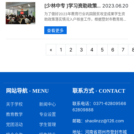
[少林中专 ]学习资助政策
2023.06.20
做好入户核查
为了做好2023年教育行业巩固脱贫攻坚成果学生资
助政策落实情况入户核查工作，根据登封市教育局通
知要求，学校召开专题会议，组织中层以上管理人员
查看更多
和全体教职工再次认真学习了中职生国家资助政策，
通过学习大家对学生资助政策有了更加详细的了解，
为开展入户核查工作打下了坚实的基础。
«
1
2
3
4
5
6
7
网站导航 · MENU
联系方式 · CONTACT
联系电话：0371-62809566
关于学校
新闻中心
62809888
教育教学
专业设置
邮箱：shaolinzz@126.com
党团活动
学生管理
地址：河南省郑州市登封市城