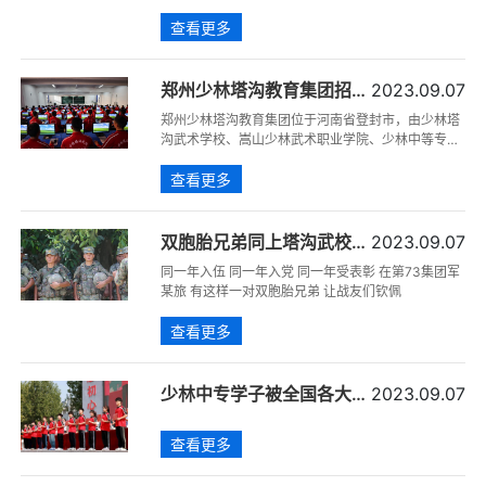
锋芒！登封市16000余名学子于6月26日正式奔赴考
查看更多
场，释放他们的才华！
郑州少林塔沟教育集团招聘
2023.09.07
公告
郑州少林塔沟教育集团位于河南省登封市，由少林塔
沟武术学校、嵩山少林武术职业学院、少林中等专业
学校、少林中学、金塔汽车驾驶员培训学校、塔沟武
查看更多
校青少年体育俱乐部六个教学单位组成。集团现有三
个校区（祖源校区、大禹校区、孔子校区），占地面
积2400余亩，在校师生35000余人。开设有套路、
散打、拳击、跆拳道、太极、武术表演、影视培训、
双胞胎兄弟同上塔沟武校，
2023.09.07
健身养生、泰拳、自由搏击、综合格斗、少林足球、
同读少林中专，同获特战表
同一年入伍 同一年入党 同一年受表彰 在第73集团军
冰球、柔道、摔跤、短兵、霹雳舞共17个专业；文化
彰！
某旅 有这样一对双胞胎兄弟 让战友们钦佩
教学形成了从小学、初中、高中、中专、大专和联办
本科以及国际教学的教育体系。
查看更多
少林中专学子被全国各大本
2023.09.07
科院校录取
查看更多