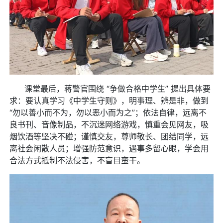
课堂最后，蒋警官围绕 “争做合格中学生” 提出具体要
求：要认真学习《中学生守则》，明事理、辨是非，做到
“勿以善小而不为，勿以恶小而为之”；依法自律，远离不
良书刊、音像制品，不沉迷网络游戏，慎重会见网友，吸
烟饮酒等坚决不碰；谨慎交友，尊师敬长、团结同学，远
离社会闲散人员；增强防范意识，遇事多留心眼，学会用
合法方式抵制不法侵害，不盲目蛮干。