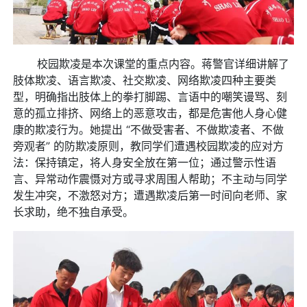
校园欺凌是本次课堂的重点内容。蒋警官详细讲解了
肢体欺凌、语言欺凌、社交欺凌、网络欺凌四种主要类
型，明确指出肢体上的拳打脚踢、言语中的嘲笑谩骂、刻
意的孤立排挤、网络上的恶意攻击，都是危害他人身心健
康的欺凌行为。她提出 “不做受害者、不做欺凌者、不做
旁观者” 的防欺凌原则，教同学们遭遇校园欺凌的应对方
法：保持镇定，将人身安全放在第一位；通过警示性语
言、异常动作震慑对方或寻求周围人帮助；不主动与同学
发生冲突，不激怒对方；遭遇欺凌后第一时间向老师、家
长求助，绝不独自承受。