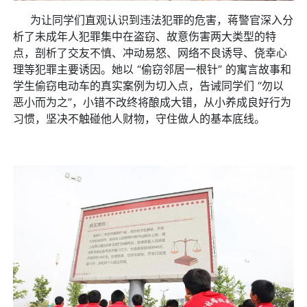
为让同学们直观认识到违法犯罪的危害，蒋警官深入分
析了未成年人犯罪集中在盗窃、故意伤害两大类型的特
点，剖析了交友不慎、冲动易怒、网络不良诱导、侥幸心
理等犯罪主要诱因。她以 “偷窃邻居一根针” 的寓言故事和
学生偷窃电动车的真实案例为切入点，告诫同学们 “勿以
恶小而为之”，小错不改终将酿成大错，从小养成良好行为
习惯，坚决不触碰他人财物，守住做人的基本底线。