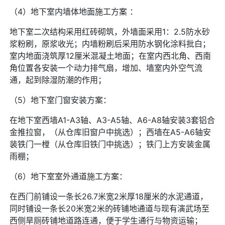
（4）地下室内墙体地面施工方案 ：
地下室二次结构采用红砖砌筑，外墙面采用1：2.5防水砂
浆粉刷，原浆收光；内墙粉刷后采用防水钢化涂料批白；
室内地面浇筑厚12厘米混凝土地面；在室内西北角、西南
角位置各安装一个动力排气扇，增加、墙室内外空气流
通，起到除湿防潮的作用；
（5）地下室门窗安装方案：
在地下室西墙A1-A3轴、A3-A5轴、A6-A8轴安装3套铝合
金推拉窗，（从仓库旧窗户中挑选）；西墙在A5-A6轴安
装铁门一樘（从仓库旧铁门中挑选）；铁门上方安装金属
雨棚；
（6）地下室室外通道施工方案：
在西门前铺设一条长26.7米宽2米厚18厘米的水泥通道，
同时铺设一条长20米宽2米的砖铺地通道与现有演武场至
西侧旱厕砖铺地道路连通，便于学生通行与物资运输；