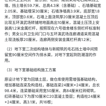
墙，挡土墙长59.7米、总高4.3米（含基础）、石墙基础宽
2.05米、基础埋深30厘米；石墙净墙高3.9米，底部宽1.8
米，顶部宽0.6米，石墙上面浇筑厚20厘米混凝土压顶后
比现五环演武场转铺地地面高出10厘米，混凝土压顶上安
装高1.2米金属栏杆，按照现在六号宿舍楼东侧栏杆标准制
作；男女公共卫生间门口与五环演武场连廊通道采用混凝
土现浇板厚20厘米，连廊两侧安装金属栏杆高1.2米；
（2）地下室二次结构墙体与新砌筑的毛石挡土墙中间预
留宽90厘米空间作为排水渠，对地下室起到防潮湿的作
用。
（3）地下室基础结构施工方案
原设计地下室为回填土层，做仓库使用需增强基础结构，
增加基础连梁及构造柱，基础连梁24厘米×24厘米，总长
98.4米，连梁基础采用宽50厘米、高84厘米红砖砌筑，
红砖基础以下为厚10厘米C20混凝土垫层；构造柱24厘米
×24厘米、高3.1米，共16根；