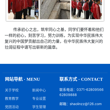
传承初心之志，筑牢同心之基，同学们要怀着和他们
一样的初心，刻苦学习，努力训练，为实现中华民族伟大
复兴的中国梦贡献出自己的力量，在中华民族伟大复兴的
壮阔征程中谱写出崭新的篇章。
网站导航 · MENU
联系方式 · CONTACT
联系电话：0371-62809566
关于学校
新闻中心
62809888
教育教学
专业设置
邮箱：shaolinzz@126.com
党团活动
学生管理