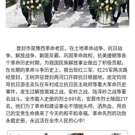
登封市是豫西革命老区，在土地革命战争、抗日战
争、解放战争、剿匪反霸、巩固革命政权、抗美援朝等各
个革命历史时期，为我国民族解放事业做出了积极贡献。
在长期的革命斗争历史上，曾出现红三军、红25军两次路
经登封，王树声驻登封两河口开辟抗日根据地，皮定钧领
导抗日游击支队在车村成立抗日民主政府等重大革命历史
事件，发生过解放嵩城之战、安岭之战、陆浑岭之战等著
名战斗。全市载入史册的烈士691名，安葬市烈士陵园217
名，他们为了革命和建设事业不惜抛头颅、洒热血，用自
己的宝贵生命换来了今天的和平和幸福，革命先烈的功勋
永载史册，永远活在全市人民的心中！